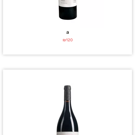
a
₪
120