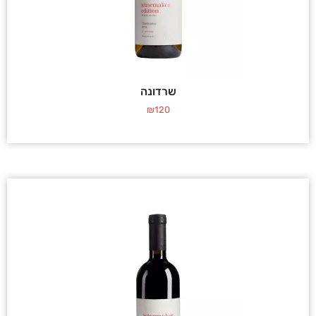
שרדונה
₪
120