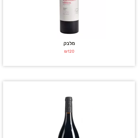
מלבק
₪
120