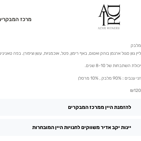
מרכז המבקרים
מלבק
ליין גוון סגול ארגמן בוהק ואטום, באף רימון, פטל, אוכמניות, עשן וציפורן. בפה טא
יכולת השתבחות של 8-10 שנים.
זני ענבים :
90% מלבק , 10% מרסלן
₪
120
להזמנת היין ממרכז המבקרים
יינות יקב אדיר משווקים לחנויות היין המובחרות