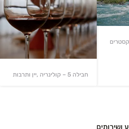
 ואקסטרים
חבילה 5 – קולינריה ,יין ותרבות
 ושירותים