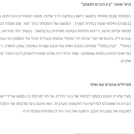
טיול שטח "בין הכרם למצוק"
המסלול עצמו מתחיל במושב דישון בנסיעה דרך שדות, מטעי הנשירים והכרמים, נ
(בעונה) וחילוצי שטח במידת הצורך. המשכו של המסלול בהר זמר, שם מצפה לנ
מלאת עליות חדות, ירידות תלולות ונסיעה חווייתית בג'בלאות. נמשיך יחד מזרחה, נ
ענבים ליין, ניכנס אל תוך יערות הרי נפתלי ונטפס בעזרת הכלי עד המצוק הכי גבו
נפתלי". "קרן נפתלי" פותחת בפנינו חווית נוף וטבע עוצרת נשימה; עמק החולה, רמ
נפרשים לפנינו במלוא עוצמתם. צוות ההדרכה שלנו ישמח להעניק לכם הסבר מק
אתכם.
מטיילים ונהנים עם שלף
מצד עתרת הוקם בסמוך למימיו של נהר הירדן, על תל חורבות בו נמצאו שרידי ייש
הברונזה שאוכלס לסירוגין עד לתקופה הערבית. הוא הוקם בימי מלכותו של המלך בל
לאבטח את מעברת יעקב החוצה את נהר הירדן מתחתיו וממזרח לו