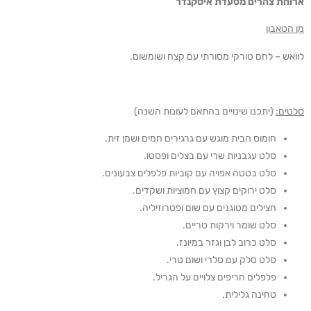
ארוחת צהרים מסעדת איסקנדר
מן הטאבון
לוואש – לחם טורקי מסורתי עם קצח ושומשום.
סלטים:
(יתכנו שינויים בהתאם לעונות השנה)
חומוס הבית מוגש עם גרגירים חמים ושמן זית.
סלט עגבניות שרי עם בצלים ופסטו.
סלט בטטה אפויה עם קוביות פלפלים צבעונים.
סלט ירוקים קצוץ עם חמוציות ושקדים.
חצילים מטוגנים עם שום ופטרוזיליה.
סלט שומר וירקות טריים.
סלט כרוב לבן וגזר במיונז.
סלט סלק עם סלרי ושום טרי.
פלפלים חריפים צלויים על הגריל.
טחינה גלילית.