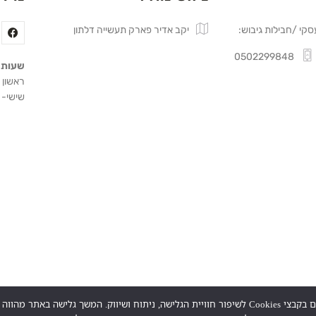
סקי /חבילות גיבוש:
יקב אדיר פארק תעשייה דלתון
0502299848
שעות 
ראשון עד ח
שישי- 09:00 -15:00, שבת סגור.
שיווק. המשך גלישה באתר מהווה הסכמה לכך.
הרה
: צריכה מופרזת של אלכוהול מסכנת ומזיקה לבריאות.