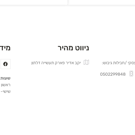
ניווט מהיר
מידע
סקי /חבילות גיבוש:
יקב אדיר פארק תעשייה דלתון
0502299848
שעות 
ראשון עד ח
שישי- 09:00 -15:00, שבת סגור.