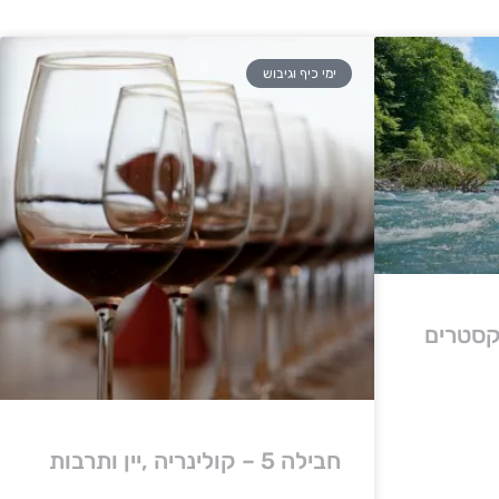
ימי כיף וגיבוש
 ואקסטרים
חבילה 5 – קולינריה ,יין ותרבות