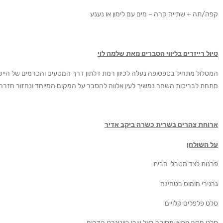
קפה/תה + שתייה קרה – מים עם לימון או נענע
טיול רייזרים בליווי הסברים מאת שלמה לוי
המסלול מתחיל בספסופה נעלה לכיוון רמת דלתון דרך המטעים והכרמים של היי
מתחת לבריכות השחר נמשיך לעין אלווה להסבר על המקום המיוחד ונחזור חזרה 
ארוחת צהרים בשרית כשרה ביקב אדיר
על השולחן
פרנות לצד מטבלי הבית
גרגירי חומוס בטחינה
סלט פלפלים קלויים
סלט חסה פקאן מסוכר בצל שרי בויניגרט הדרים